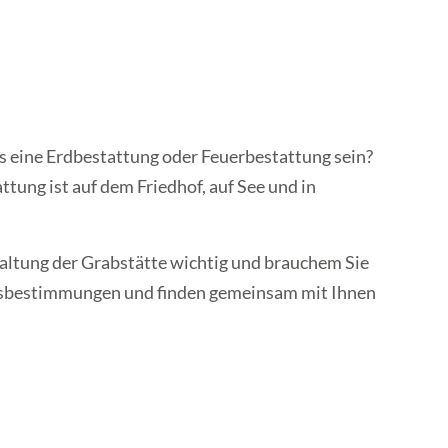
es eine Erd­­bestattung oder Feuer­­bestattung sein?
ttung ist auf dem Fried­hof, auf See und in
taltung der Grab­stätte wichtig und brauchem Sie
ofs­bestimmungen und finden gemein­sam mit Ihnen