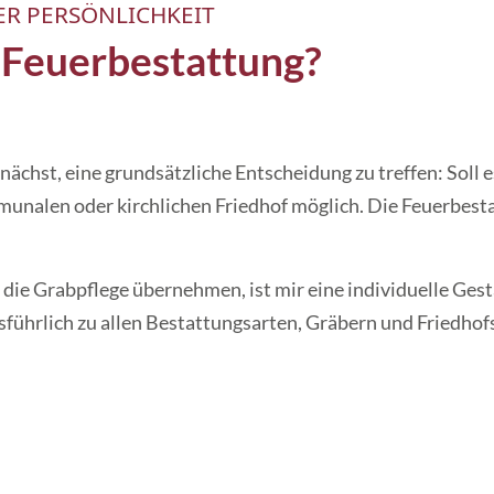
ER PERSÖNLICH­KEIT
 Feuerbestattung?
zunächst, eine grund­sätzliche Entscheidung zu treffen: Soll 
munalen oder kirch­lichen Fried­hof möglich. Die Feuer­­besta
die Grab­pflege über­nehmen, ist mir eine individuelle Ges
s­führlich zu allen Bestattungs­­arten, Gräbern und Friedh